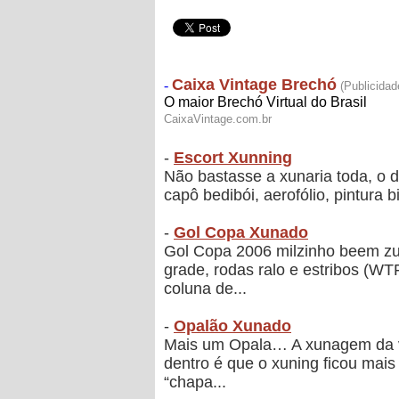
-
Escort Xunning
Não bastasse a xunaria toda, o d
capô bedibói, aerofólio, pintura
-
Gol Copa Xunado
Gol Copa 2006 milzinho beem zuad
grade, rodas ralo e estribos (WT
coluna de...
-
Opalão Xunado
Mais um Opala… A xunagem da ve
dentro é que o xuning ficou mai
“chapa...