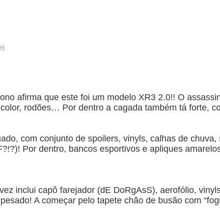
ono afirma que este foi um modelo XR3 2.0!! O assassin
 bicolor, rodões… Por dentro a cagada também tá forte, c
o, com conjunto de spoilers, vinyls, calhas de chuva, 
F?!?)! Por dentro, bancos esportivos e apliques amarelo
z inclui capô farejador (dE DoRgAsS), aerofólio, viny
s pesado! A começar pelo tapete chão de busão com “fo