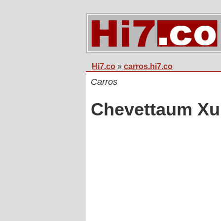
Hi7.co
»
carros.hi7.co
Carros
Chevettaum X