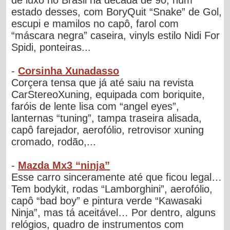
de luxo no Brasil na década de 90, num
estado desses, com BoryQuit “Snake” de Gol,
escupi e mamilos no capô, farol com
“máscara negra” caseira, vinyls estilo Nidi For
Spidi, ponteiras...
-
Corsinha Xunadasso
Corçera tensa que já até saiu na revista
CarStereoXuning, equipada com boriquite,
faróis de lente lisa com “angel eyes”,
lanternas “tuning”, tampa traseira alisada,
capô farejador, aerofólio, retrovisor xuning
cromado, rodão,...
-
Mazda Mx3 “ninja”
Esse carro sinceramente até que ficou legal…
Tem bodykit, rodas “Lamborghini”, aerofólio,
capô “bad boy” e pintura verde “Kawasaki
Ninja”, mas tá aceitável… Por dentro, alguns
relógios, quadro de instrumentos com