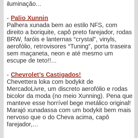
iluminação...
-
Palio Xunnin
Palhera xunada bem ao estilo NFS, com
direito a boriquite, capô preto farejador, rodas
BRW, faróis e lanternas “crystal”, vinyls,
aerofólio, retrovisores “Tuning”, porta traseira
sem maçaneta, neon e até mesmo um
escupe de teto!!...
-
Chevrolet’s Castigados!
Chevettera loka com bodykit de
MercadoLivre, um discreto aerofólio e rodas
bicolor da moda (no meio Xunning). Pena que
manteve esse horrível bege metálico original!
Marajó xunadassa com um bodykit bem mais
nervoso que o do Cheva acima, capô
farejador,...