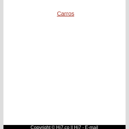
Carros
Copyright © Hi7.co ||
Hi7
-
E-mail