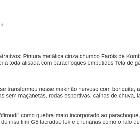
atrativos: Pintura metálica cinza chumbo Faróis de Kom
eria toda alisada com parachoques embutidos Tela de ga
e transformou nesse makinão nervoso com boriquite, ae
rtas sem maçanetas, rodas esportivas, calhas de chuva, l
iroudi” como quebra-mato incorporado ao parachoque, far
 do insulfilm G5 lacradão lok e chunarias como o ralo d