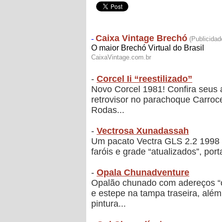
-
Corcel Ii “reestilizado”
Novo Corcel 1981! Confira seus 
retrovisor no parachoque Carroc
Rodas...
-
Vectrosa Xunadassah
Um pacato Vectra GLS 2.2 1998 s
faróis e grade “atualizados”, po
-
Opala Chunadventure
Opalão chunado com adereços “óf
e estepe na tampa traseira, além
pintura...