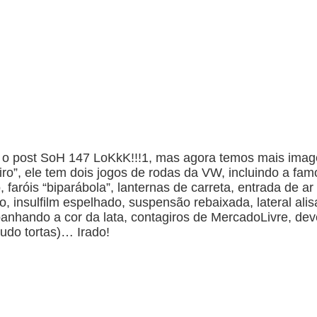
u o post SoH 147 LoKkK!!!1, mas agora temos mais imag
iro”, ele tem dois jogos de rodas da VW, incluindo a fa
aróis “biparábola”, lanternas de carreta, entrada de a
do, insulfilm espelhado, suspensão rebaixada, lateral ali
panhando a cor da lata, contagiros de MercadoLivre, de
tudo tortas)… Irado!