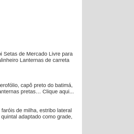
bi Setas de Mercado Livre para
linheiro Lanternas de carreta
rofólio, capô preto do batimá,
anternas pretas… Clique aqui...
óis de milha, estribo lateral
e quintal adaptado como grade,