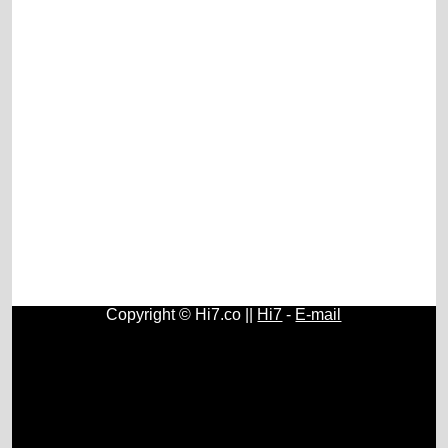
Copyright © Hi7.co ||
Hi7
-
E-mail
Carros
|
Saúde
|
Geral
|
Educação
|
Biologia
|
História do
Brasil e do Mundo
|
Carros Antigos
|
Política
|
Reggae
Brasil
|
Filosofia
|
Psicologia
|
Matemática
|
Sociologia
|
Antropologia
|
Mitologia
|
Biografias
|
Futebol
|
Fitness
|
Vestibular
|
Música Clássica
|
Plantas
|
Nerds
|
Moedas
|
Física
|
Astronomia
|
Celulares e Smartphones
|
Dietas e