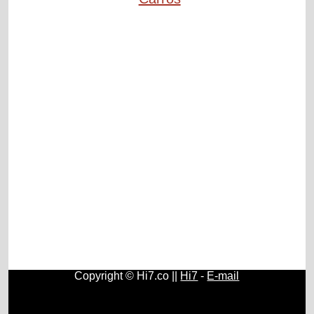
Copyright © Hi7.co ||
Hi7
-
E-mail
Carros
|
Saúde
|
Geral
|
Educação
|
Biologia
|
História do
Brasil e do Mundo
|
Carros Antigos
|
Política
|
Reggae