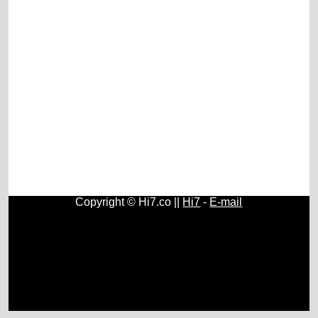
Copyright © Hi7.co ||
Hi7
-
E-mail
Carros
|
Saúde
|
Geral
|
Educação
|
Biologia
|
História do
Brasil e do Mundo
|
Carros Antigos
|
Política
|
Reggae
Brasil
|
Filosofia
|
Psicologia
|
Matemática
|
Sociologia
|
Antropologia
|
Mitologia
|
Biografias
|
Futebol
|
Fitness
|
Vestibular
|
Música Clássica
|
Plantas
|
Nerds
|
Moedas
|
Física
|
Astronomia
|
Celulares e Smartphones
|
Dietas e
Emagrecimento
|
Jornalismo
|
Coches
|
Blogs